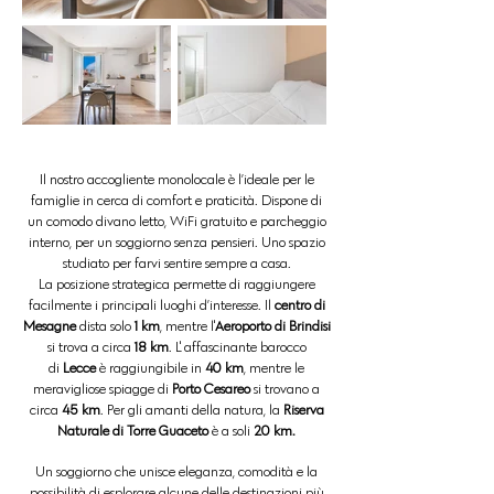
Il nostro accogliente monolocale è l’ideale per le
famiglie in cerca di comfort e praticità. Dispone di
un comodo divano letto, WiFi gratuito e parcheggio
interno, per un soggiorno senza pensieri. Uno spazio
studiato per farvi sentire sempre a casa.
La posizione strategica permette di raggiungere
facilmente i principali luoghi d’interesse. Il
centro di
Mesagne
dista solo
1 km
, mentre l'
Aeroporto di Brindisi
si trova a circa
18 km
. L' affascinante barocco
di
Lecce
è raggiungibile in
40 km
, mentre le
meravigliose spiagge di
Porto Cesareo
si trovano a
circa
45 km
. Per gli amanti della natura, la
Riserva
Naturale di Torre Guaceto
è a soli
20 km.
Un soggiorno che unisce eleganza, comodità e la
possibilità di esplorare alcune delle destinazioni più