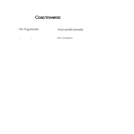
Cosa troverai:
Wi-fi gratuito
Aria condizionata
Kit cortesia
Microonde
Parcheggio interno
Bollitore
Smart TV
Piano cottura
Cabina armadio
Divano letto
Frigorifero
Macchinetta del caffe